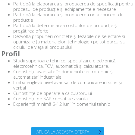
Participă la elaborarea și producerea de specificații pentru
procesul de producție și echipamentele necesare
Participă la elaborarea și producerea unui concept de
producție
Participă la determinarea costurilor de producție și
pregătirea ofertei
Dezvoltă propuneri concrete și fezabile de selectare și
optimizare (a materialelor, tehnologiei) pe tot parcursul
ciclului de viață al produsului
Profil
Studii superioare tehnice, specializare electronică,
electrotehnică, TCM, automatică și calculatoare.
Cunoștințe avansate în domeniul electrotehnic și
automatizări industriale
Limba engleză nivel avansat de comunicare în scris și
verbal
Cunoștințe de operare a calculatorului
Cunoștințe de SAP constituie avantaj
Experiență minimă 6-12 luni în domeniul tehnic
APLICA LA ACEASTA OFERTA