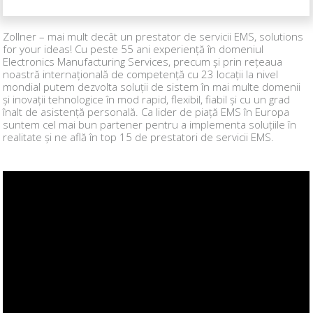
Zollner – mai mult decât un prestator de servicii EMS, solutions
for your ideas! Cu peste 55 ani experiență în domeniul
Electronics Manufacturing Services, precum și prin rețeaua
noastră internațională de competență cu 23 locații la nivel
mondial putem dezvolta soluții de sistem în mai multe domenii
și inovații tehnologice în mod rapid, flexibil, fiabil și cu un grad
înalt de asistență personală. Ca lider de piață EMS în Europa
suntem cel mai bun partener pentru a implementa soluțiile în
realitate și ne află în top 15 de prestatori de servicii EMS.