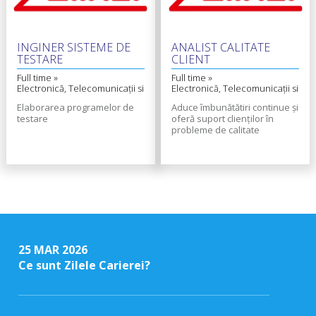
INGINER SISTEME DE
ANALIST CALITATE
TESTARE
CLIENT
Full time »
Full time »
Electronică, Telecomunicații si
Electronică, Telecomunicații si
Tehnologii Informaționale
Tehnologii Informaționale
Elaborarea programelor de
Aduce îmbunătătiri continue și
testare
oferă suport clienților în
probleme de calitate
25 MAR 2026
Ce sunt Zilele Carierei?